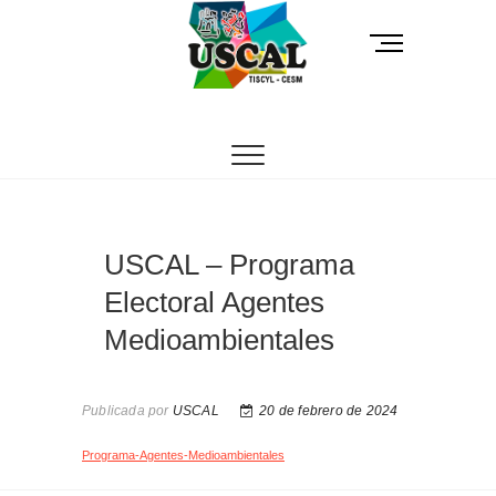
Saltar
al
B
contenido
o
t
USCAL
UNIÓN SINDICAL DE CASTILLA Y LEÓN
ó
n
d
e
l
m
USCAL – Programa
e
n
Electoral Agentes
ú
Medioambientales
Publicada por
USCAL
20 de febrero de 2024
Programa-Agentes-Medioambientales