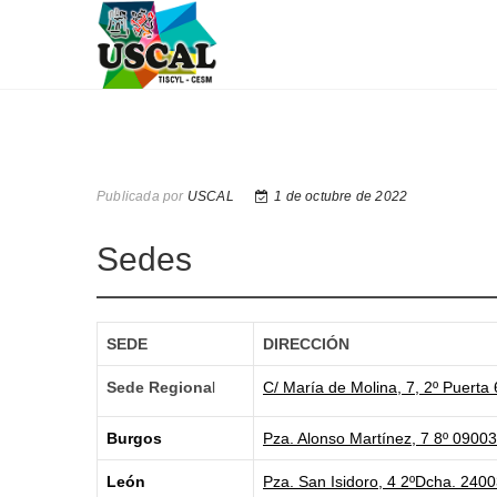
Saltar
USCAL
UNIÓN SINDICAL DE CASTILLA Y LEÓN
al
contenido
Publicada por
USCAL
1 de octubre de 2022
Sedes
SEDE
DIRECCIÓN
Sede Regiona
l
C/ María de Molina, 7, 2º Puerta 
Burgos
Pza. Alonso Martínez, 7 8º 0900
León
Pza. San Isidoro, 4 2ºDcha. 240