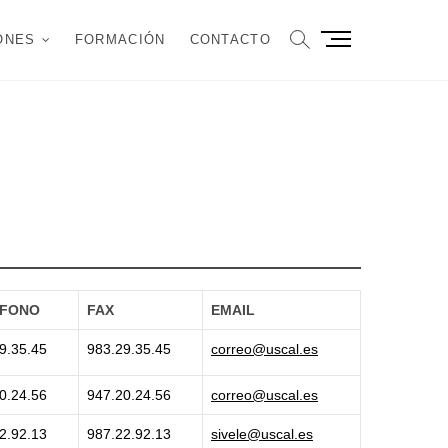
B
ONES
FORMACIÓN
CONTACTO
o
t
ó
n
d
e
l
m
e
n
ú
ÉFONO
FAX
EMAIL
9.35.45
983.29.35.45
correo@uscal.es
0.24.56
947.20.24.56
correo@uscal.es
2.92.13
987.22.92.13
sivele@uscal.es