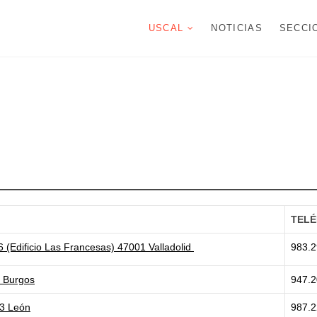
USCAL
NOTICIAS
SECCI
TEL
6 (Edificio Las Francesas) 47001 Valladolid
983.2
3 Burgos
947.2
03 León
987.2