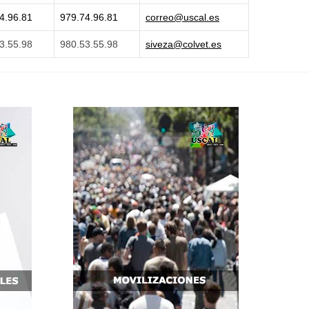
4.96.81
979.74.96.81
correo@uscal.es
3.55.98
980.53.55.98
siveza@colvet.es