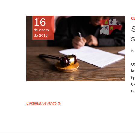
16
C
S
de enero
de 2019
s
Pu
U
la
ti
C
a
Continuar leyendo