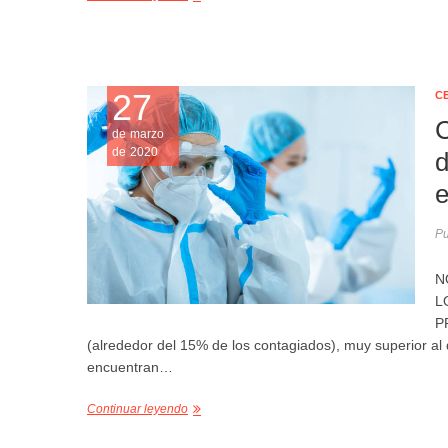
27
C
C
de marzo
de 2020
d
e
Pu
N
L
PR
(alrededor del 15% de los contagiados), muy superior al q
encuentran…
Continuar leyendo