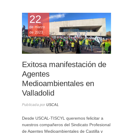
22
APAMCY
AGENTE
de marzo
MEDIOAM
de 2023
HUELGA
Exitosa manifestación de
Agentes
Medioambientales en
Valladolid
Publicada por
USCAL
Desde USCAL-TISCYL queremos felicitar a
nuestros compañeros del Sindicato Profesional
de Agentes Medioambientales de Castilla y