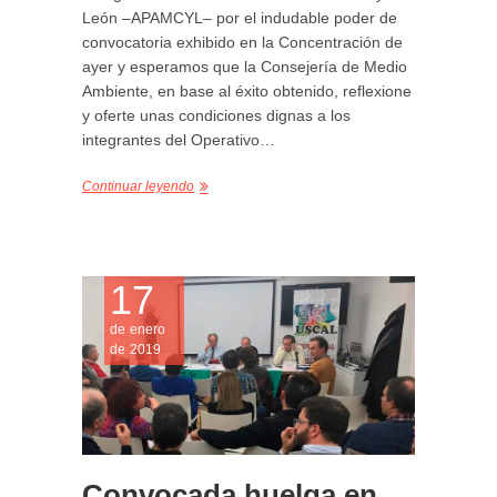
León –APAMCYL– por el indudable poder de
convocatoria exhibido en la Concentración de
ayer y esperamos que la Consejería de Medio
Ambiente, en base al éxito obtenido, reflexione
y oferte unas condiciones dignas a los
integrantes del Operativo…
Continuar leyendo
17
MOVILIZ
USCAL
de enero
HUELGA
,
de 2019
MATADE
Convocada huelga en