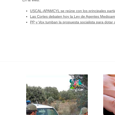
USCAL-APAMCYL se reúne con los principales partido
Las Cortes debaten hoy la Ley de Agentes Medioamb
PP y Vox tumban la propuesta socialista para dotar